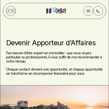
🇫🇷
📞
💼
Services
Devenir Apporteur d’Affaires
✍️
Blog
Pas besoin d’être expert en immobilier : que vous soyez
particulier ou professionnel, il vous suffit de me recommander à
ℹ️
A propos
votre réseau.
Chaque contact devient une opportunité, et chaque opportunité
📞
Contact
se transforme en récompense financière pour vous.
Immobilier Pro
Apporteur d'affaires
FAQ
Honoraires