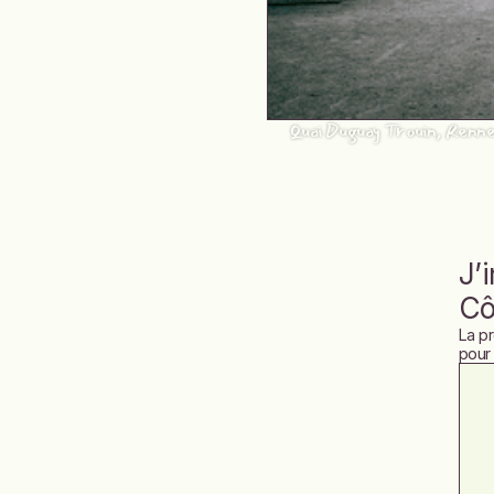
Quai Duguay Trouin, Renn
J’
Cô
La p
pour