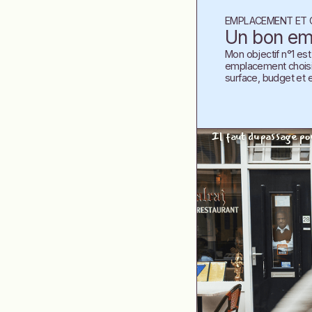
EMPLACEMENT ET 
Un bon em
Mon objectif n°1 est 
emplacement choisi au
surface, budget et 
Il faut du passage po