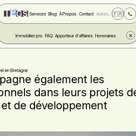
🇫🇷
📞
Services
Blog
À Propos
Contact
Autres...
❌
Immobilier pro
FAQ
Apporteur d'affaires
Honoraires
nel en Bretagne
pagne également les
onnels dans leurs projets d
 et de développement